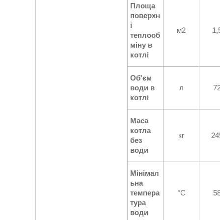
Площа
поверхн
і
м2
1,
теплооб
міну в
котлі
Об'єм
води в
л
7
котлі
Маса
котла
кг
24
без
води
Мінімал
ьна
темпера
°C
5
тура
води