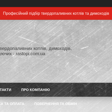
Професійний підбір твердопаливних котлів та димоходів
вердопаливних котлів, димоходів,
ючих - rastopi.com.ua
ТАКТИ
ПРО КОМПАНІЮ
А ТА ОПЛАТА
ПОВЕРНЕННЯ ТА ОБМІН