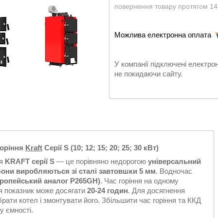
повернення товару протягом 14
У компанії підключені електро
не покидаючи сайту.
горіння
Kraft
Серії S (10; 12; 15; 20; 25; 30 кВт)
ня
KRAFT серії S
— це порівняно недорогою
універсальний
они виробляються зі сталі завтовшки 5 мм
. Водночас
вропейський аналог P265GH)
. Час горіння на одному
ля показник може досягати
20-24 годин
. Для досягнення
рати котел і змонтувати його. Збільшити час горіння та ККД
 ємності.