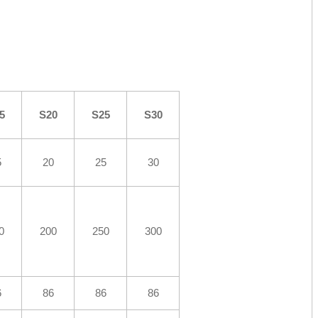
5
S20
S25
S30
5
20
25
30
0
200
250
300
6
86
86
86