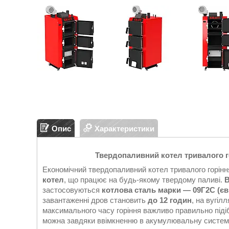
Опис
Характеристики
Твердопаливний котел тривалого 
Економічний твердопаливний котел тривалого горін
котел
, що працює на будь-якому твердому паливі.
В
застосовуються
котлова сталь марки — 09Г2С (є
завантаженні дров становить
до 12 годин
, на вугіл
максимального часу горіння важливо правильно підіб
можна завдяки ввімкненню в акумулювальну систему