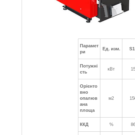
Парамет
Ед. изм.
S1
ри
Потужні
кВт
1
сть
Орієнто
вно
опалюв
м2
15
ана
площа
ККД
%
8